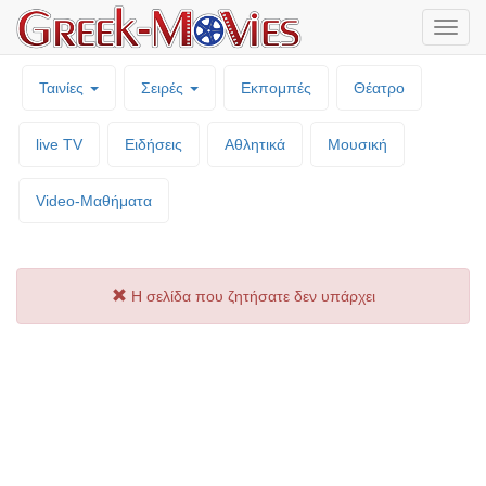
Μενο
επιλο
Ταινίες
Σειρές
Εκπομπές
Θέατρο
live TV
Ειδήσεις
Αθλητικά
Μουσική
Video-Mαθήματα
Η σελίδα που ζητήσατε δεν υπάρχει