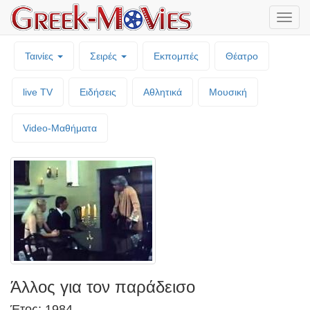
Μενο
επιλο
Ταινίες
Σειρές
Εκπομπές
Θέατρο
live TV
Ειδήσεις
Αθλητικά
Μουσική
Video-Mαθήματα
Άλλος για τον παράδεισο
Έτος: 1984