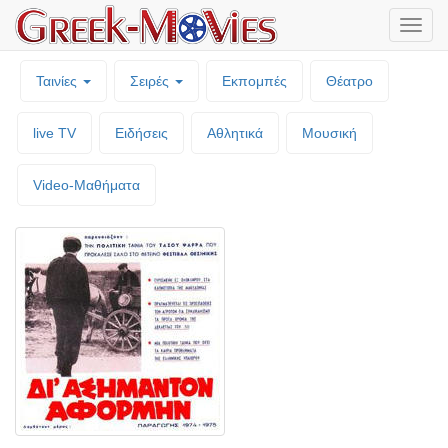
Μενο
επιλο
Ταινίες
Σειρές
Εκπομπές
Θέατρο
live TV
Ειδήσεις
Αθλητικά
Μουσική
Video-Mαθήματα