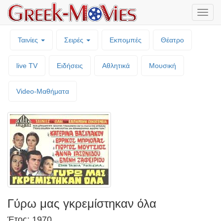
Μενο
επιλο
Ταινίες
Σειρές
Εκπομπές
Θέατρο
live TV
Ειδήσεις
Αθλητικά
Μουσική
Video-Mαθήματα
Γύρω μας γκρεμίστηκαν όλα
Έτος: 1970