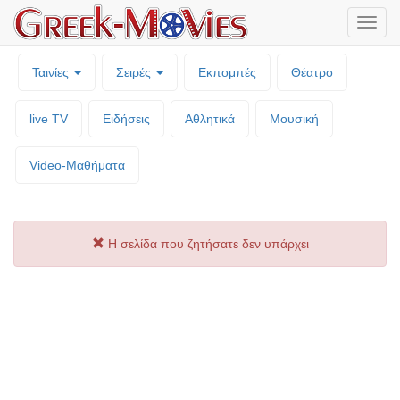
Μενο
επιλο
Ταινίες
Σειρές
Εκπομπές
Θέατρο
live TV
Ειδήσεις
Αθλητικά
Μουσική
Video-Mαθήματα
Η σελίδα που ζητήσατε δεν υπάρχει