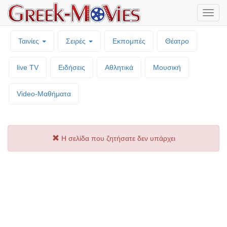
Μενο
επιλο
Ταινίες
Σειρές
Εκπομπές
Θέατρο
live TV
Ειδήσεις
Αθλητικά
Μουσική
Video-Mαθήματα
Η σελίδα που ζητήσατε δεν υπάρχει