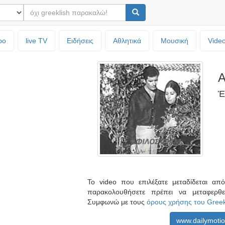
ρο
live TV
Ειδήσεις
Αθλητικά
Μουσική
Vide
Α
Έ
Το video που επιλέξατε μεταδίδεται α
παρακολουθήσετε πρέπει να μεταφερθ
Συμφωνώ με τους
όρους χρήσης του Gree
www.dailymoti