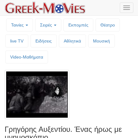
Μενο
επιλο
Ταινίες
Σειρές
Εκπομπές
Θέατρο
live TV
Ειδήσεις
Αθλητικά
Μουσική
Video-Mαθήματα
Γρηγόρης Αυξεντίου. Ένας ήρως με
μνημοσκόπιο