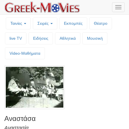
Μενο
επιλο
Ταινίες
Σειρές
Εκπομπές
Θέατρο
live TV
Ειδήσεις
Αθλητικά
Μουσική
Video-Mαθήματα
Αναστάσα
Αναστασία