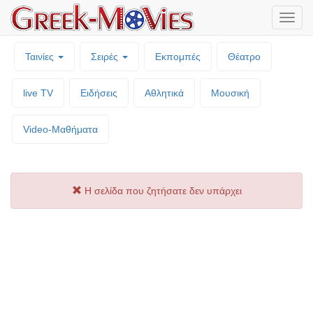
Μενο
επιλο
Ταινίες
Σειρές
Εκπομπές
Θέατρο
live TV
Ειδήσεις
Αθλητικά
Μουσική
Video-Mαθήματα
Η σελίδα που ζητήσατε δεν υπάρχει