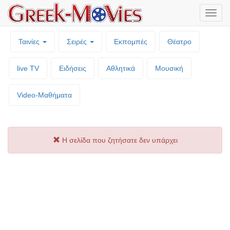
Μενο
επιλο
Ταινίες
Σειρές
Εκπομπές
Θέατρο
live TV
Ειδήσεις
Αθλητικά
Μουσική
Video-Mαθήματα
Η σελίδα που ζητήσατε δεν υπάρχει