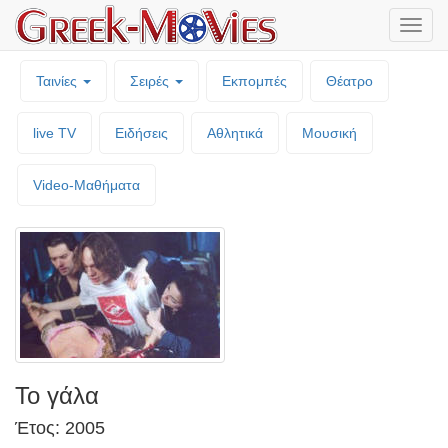
Μενο
επιλο
Ταινίες
Σειρές
Εκπομπές
Θέατρο
live TV
Ειδήσεις
Αθλητικά
Μουσική
Video-Mαθήματα
Το γάλα
Έτος: 2005