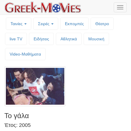
Μενο
επιλο
Ταινίες
Σειρές
Εκπομπές
Θέατρο
live TV
Ειδήσεις
Αθλητικά
Μουσική
Video-Mαθήματα
Το γάλα
Έτος: 2005