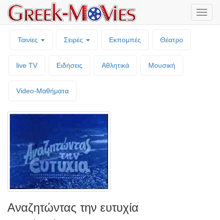
Μενο
επιλο
Ταινίες
Σειρές
Εκπομπές
Θέατρο
live TV
Ειδήσεις
Αθλητικά
Μουσική
Video-Mαθήματα
Αναζητώντας την ευτυχία