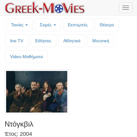
Μενο
επιλο
Ταινίες
Σειρές
Εκπομπές
Θέατρο
live TV
Ειδήσεις
Αθλητικά
Μουσική
Video-Mαθήματα
Ντόγκβιλ
Έτος: 2004