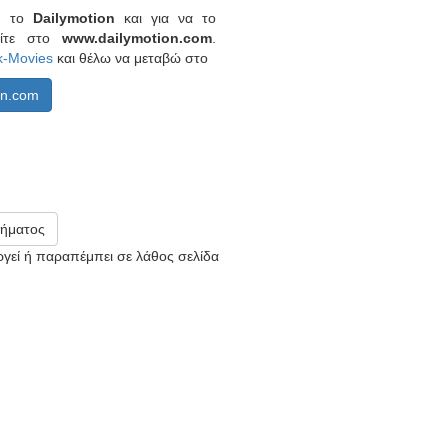
πό το
Dailymotion
και για να το
είτε στο
www.dailymotion.com
.
k-Movies
και θέλω να μεταβώ στο
on.com
ήματος
υργεί ή παραπέμπει σε λάθος σελίδα