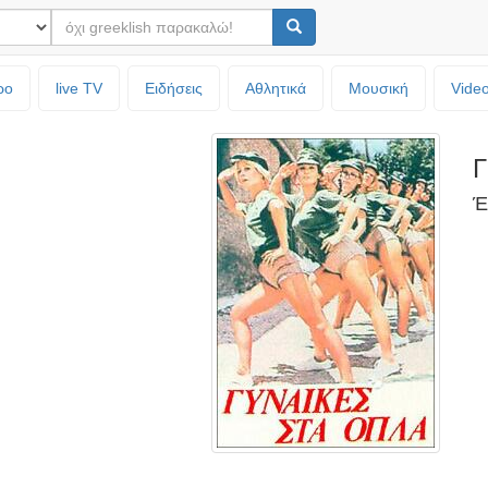
ρο
live TV
Ειδήσεις
Αθλητικά
Μουσική
Vide
Γ
Έ