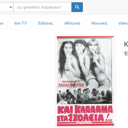
ρο
live TV
Ειδήσεις
Αθλητικά
Μουσική
Vide
Κ
Έ