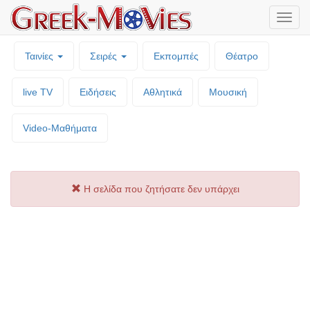
Μενο
επιλο
Ταινίες
Σειρές
Εκπομπές
Θέατρο
live TV
Ειδήσεις
Αθλητικά
Μουσική
Video-Mαθήματα
Η σελίδα που ζητήσατε δεν υπάρχει