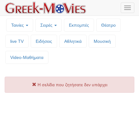
Μενο
επιλο
Ταινίες
Σειρές
Εκπομπές
Θέατρο
live TV
Ειδήσεις
Αθλητικά
Μουσική
Video-Mαθήματα
Η σελίδα που ζητήσατε δεν υπάρχει