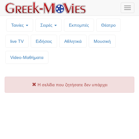
Μενο
επιλο
Ταινίες
Σειρές
Εκπομπές
Θέατρο
live TV
Ειδήσεις
Αθλητικά
Μουσική
Video-Mαθήματα
Η σελίδα που ζητήσατε δεν υπάρχει