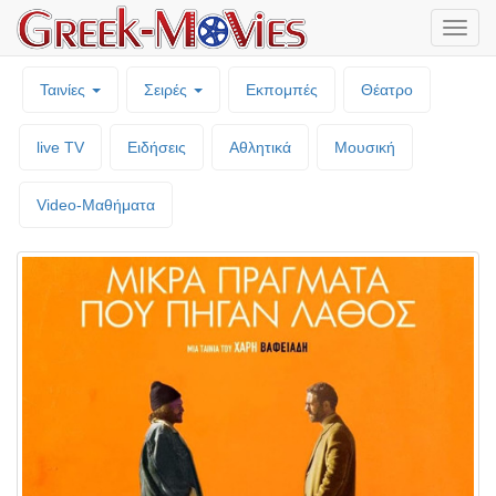
Μενο
επιλο
Ταινίες
Σειρές
Εκπομπές
Θέατρο
live TV
Ειδήσεις
Αθλητικά
Μουσική
Video-Mαθήματα