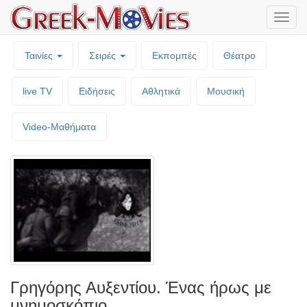
Μενο
επιλο
Ταινίες
Σειρές
Εκπομπές
Θέατρο
live TV
Ειδήσεις
Αθλητικά
Μουσική
Video-Mαθήματα
Γρηγόρης Αυξεντίου. Ένας ήρως με
μνημοσκόπιο