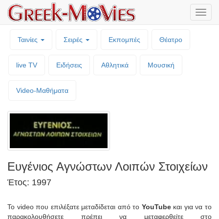
Μενο
επιλο
Ταινίες
Σειρές
Εκπομπές
Θέατρο
live TV
Ειδήσεις
Αθλητικά
Μουσική
Video-Mαθήματα
Ευγένιος Αγνώστων Λοιπών Στοιχείων
Έτος: 1997
Το video που επιλέξατε μεταδίδεται από το
YouTube
και για να το
παρακολουθήσετε πρέπει να μεταφερθείτε στο