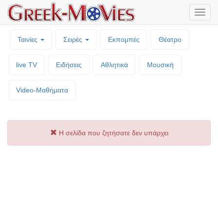
Μενο
επιλο
Ταινίες
Σειρές
Εκπομπές
Θέατρο
live TV
Ειδήσεις
Αθλητικά
Μουσική
Video-Mαθήματα
Η σελίδα που ζητήσατε δεν υπάρχει