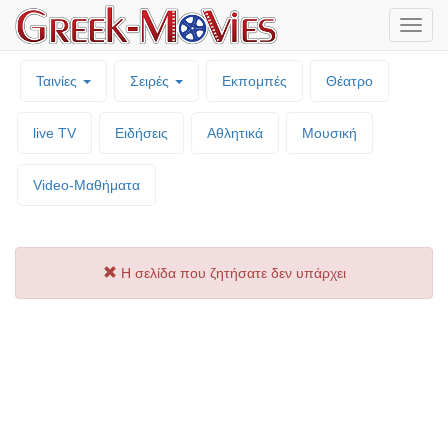
Μενο
επιλο
Ταινίες
Σειρές
Εκπομπές
Θέατρο
live TV
Ειδήσεις
Αθλητικά
Μουσική
Video-Mαθήματα
Η σελίδα που ζητήσατε δεν υπάρχει