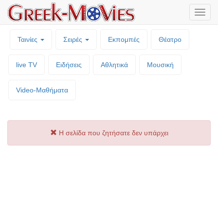
Μενο
επιλο
Ταινίες
Σειρές
Εκπομπές
Θέατρο
live TV
Ειδήσεις
Αθλητικά
Μουσική
Video-Mαθήματα
Η σελίδα που ζητήσατε δεν υπάρχει