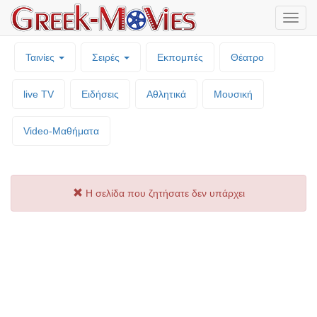
Μενο
επιλο
Ταινίες
Σειρές
Εκπομπές
Θέατρο
live TV
Ειδήσεις
Αθλητικά
Μουσική
Video-Mαθήματα
Η σελίδα που ζητήσατε δεν υπάρχει