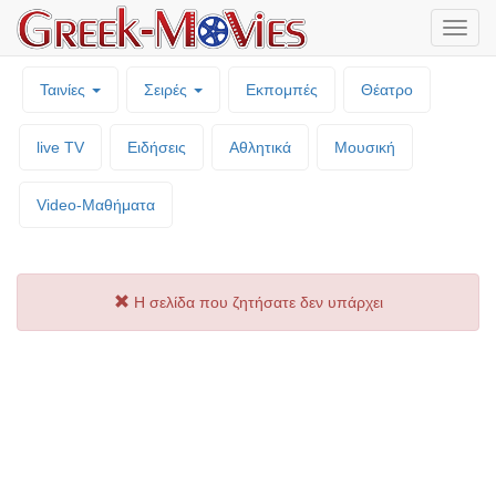
Μενο
επιλο
Ταινίες
Σειρές
Εκπομπές
Θέατρο
live TV
Ειδήσεις
Αθλητικά
Μουσική
Video-Mαθήματα
Η σελίδα που ζητήσατε δεν υπάρχει