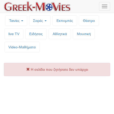
Μενο
επιλο
Ταινίες
Σειρές
Εκπομπές
Θέατρο
live TV
Ειδήσεις
Αθλητικά
Μουσική
Video-Mαθήματα
Η σελίδα που ζητήσατε δεν υπάρχει