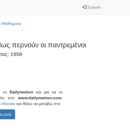
Submit
o-Mαθήματα
ως περνούν οι παντρεμένοι
τος: 1958
πό το
Dailymotion
και για να το
είτε στο
www.dailymotion.com
.
k-Movies
και θέλω να μεταβώ στο
on.com