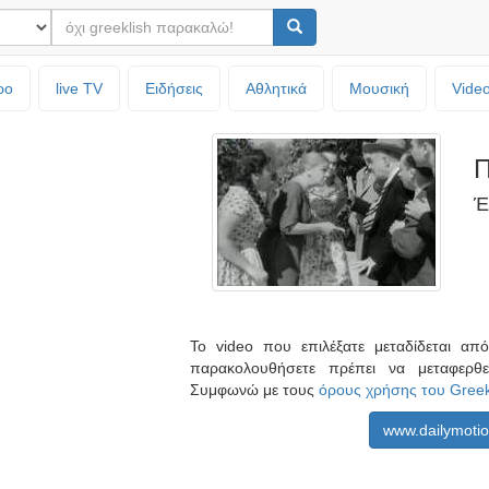
ρο
live TV
Ειδήσεις
Αθλητικά
Μουσική
Vide
Π
Έ
Το video που επιλέξατε μεταδίδεται α
παρακολουθήσετε πρέπει να μεταφερθ
Συμφωνώ με τους
όρους χρήσης του Gree
www.dailymoti