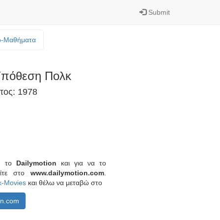
Submit
o-Mαθήματα
πόθεση Πολκ
τος: 1978
πό το
Dailymotion
και για να το
είτε στο
www.dailymotion.com
.
k-Movies
και θέλω να μεταβώ στο
on.com