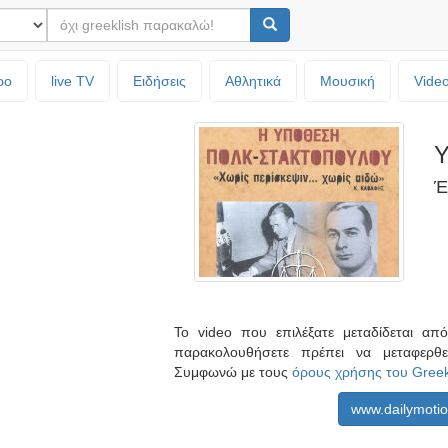
ρο
live TV
Ειδήσεις
Αθλητικά
Μουσική
Vide
Υ
Έ
Το video που επιλέξατε μεταδίδεται α
παρακολουθήσετε πρέπει να μεταφερθ
Συμφωνώ με τους
όρους χρήσης του Gree
www.dailymoti