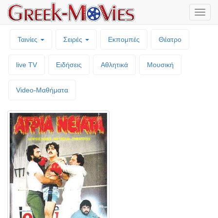
Μενο
επιλο
Ταινίες
Σειρές
Εκπομπές
Θέατρο
live TV
Ειδήσεις
Αθλητικά
Μουσική
Video-Mαθήματα