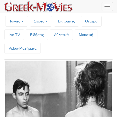
Μενο
επιλο
Ταινίες
Σειρές
Εκπομπές
Θέατρο
live TV
Ειδήσεις
Αθλητικά
Μουσική
Video-Mαθήματα