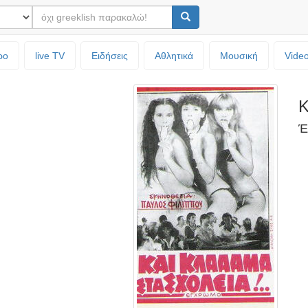
ρο
live TV
Ειδήσεις
Αθλητικά
Μουσική
Vide
Κ
Έ