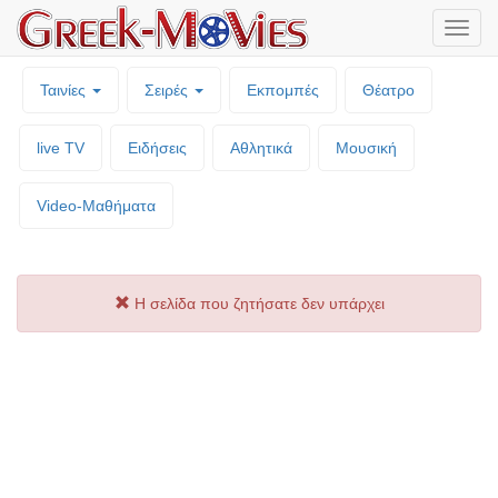
Μενο
επιλο
Ταινίες
Σειρές
Εκπομπές
Θέατρο
live TV
Ειδήσεις
Αθλητικά
Μουσική
Video-Mαθήματα
Η σελίδα που ζητήσατε δεν υπάρχει