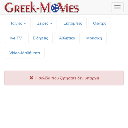
Μενο
επιλο
Ταινίες
Σειρές
Εκπομπές
Θέατρο
live TV
Ειδήσεις
Αθλητικά
Μουσική
Video-Mαθήματα
Η σελίδα που ζητήσατε δεν υπάρχει