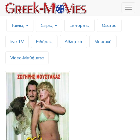
Μενο
επιλο
Ταινίες
Σειρές
Εκπομπές
Θέατρο
live TV
Ειδήσεις
Αθλητικά
Μουσική
Video-Mαθήματα