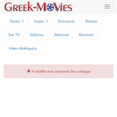
Μενο
επιλο
Ταινίες
Σειρές
Εκπομπές
Θέατρο
live TV
Ειδήσεις
Αθλητικά
Μουσική
Video-Mαθήματα
Η σελίδα που ζητήσατε δεν υπάρχει