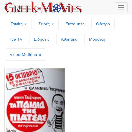
Μενο
επιλο
Ταινίες
Σειρές
Εκπομπές
Θέατρο
live TV
Ειδήσεις
Αθλητικά
Μουσική
Video-Mαθήματα