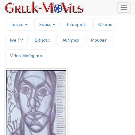
Μενο
επιλο
Ταινίες
Σειρές
Εκπομπές
Θέατρο
live TV
Ειδήσεις
Αθλητικά
Μουσική
Video-Mαθήματα