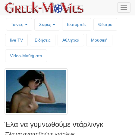
Μενο
επιλο
Ταινίες
Σειρές
Εκπομπές
Θέατρο
live TV
Ειδήσεις
Αθλητικά
Μουσική
Video-Mαθήματα
Έλα να γυμνωθούμε ντάρλινγκ
Έλα να αγαπηθούμε ντάρλινκ