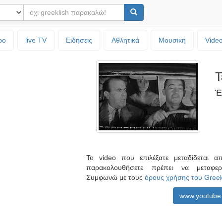
ρο
live TV
Ειδήσεις
Αθλητικά
Μουσική
Vide
Τ
Έ
Το video που επιλέξατε μεταδίδεται 
παρακολουθήσετε πρέπει να μεταφ
Συμφωνώ με τους
όρους χρήσης του Gree
www.youtube