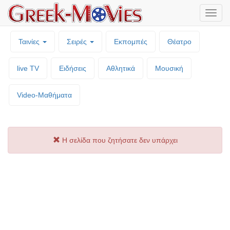
Μενο
επιλο
Ταινίες
Σειρές
Εκπομπές
Θέατρο
live TV
Ειδήσεις
Αθλητικά
Μουσική
Video-Mαθήματα
Η σελίδα που ζητήσατε δεν υπάρχει