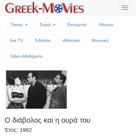
Μενο
επιλο
Ταινίες
Σειρές
Εκπομπές
Θέατρο
live TV
Ειδήσεις
Αθλητικά
Μουσική
Video-Mαθήματα
Ο διάβολος και η ουρά του
Έτος: 1962