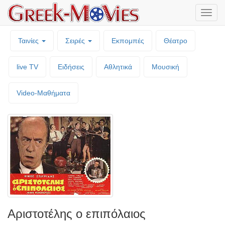
Μενο
επιλο
Ταινίες
Σειρές
Εκπομπές
Θέατρο
live TV
Ειδήσεις
Αθλητικά
Μουσική
Video-Mαθήματα
Αριστοτέλης ο επιπόλαιος