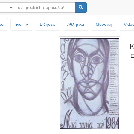
ρο
live TV
Ειδήσεις
Αθλητικά
Μουσική
Vide
Κ
Έ