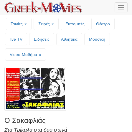
Μενο
επιλο
Ταινίες
Σειρές
Εκπομπές
Θέατρο
live TV
Ειδήσεις
Αθλητικά
Μουσική
Video-Mαθήματα
Ο Σακαφλιάς
Στα Τρίκαλα στα δυο στενά