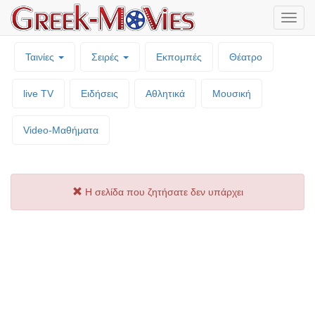
Μενο
επιλο
Ταινίες
Σειρές
Εκπομπές
Θέατρο
live TV
Ειδήσεις
Αθλητικά
Μουσική
Video-Mαθήματα
Η σελίδα που ζητήσατε δεν υπάρχει