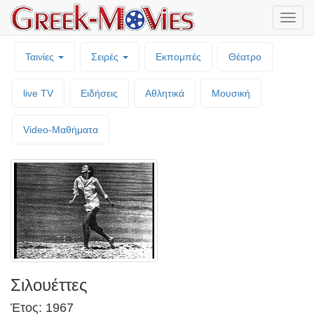
Μενο
επιλο
Ταινίες
Σειρές
Εκπομπές
Θέατρο
live TV
Ειδήσεις
Αθλητικά
Μουσική
Video-Mαθήματα
Σιλουέττες
Έτος: 1967