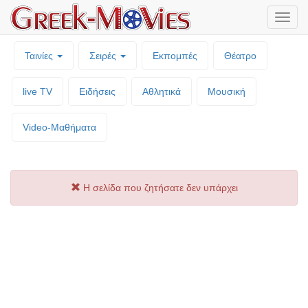
Μενο
επιλο
Ταινίες
Σειρές
Εκπομπές
Θέατρο
live TV
Ειδήσεις
Αθλητικά
Μουσική
Video-Mαθήματα
Η σελίδα που ζητήσατε δεν υπάρχει